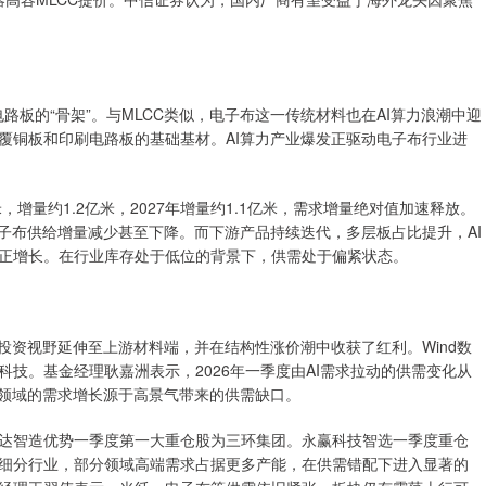
电路板的“骨架”。与MLCC类似，电子布这一传统材料也在AI算力浪潮中迎
覆铜板和印刷电路板的基础基材。AI算力产业爆发正驱动电子布行业进
，增量约1.2亿米，2027年增量约1.1亿米，需求增量绝对值加速释放。
子布供给增量减少甚至下降。而下游产品持续迭代，多层板占比提升，AI
正增长。在行业库存处于低位的背景下，供需处于偏紧状态。
投资视野延伸至上游材料端，并在结构性涨价潮中收获了红利。Wind数
技。基金经理耿嘉洲表示，2026年一季度由AI需求拉动的供需变化从
料领域的需求增长源于高景气带来的供需缺口。
达智造优势一季度第一大重仓股为三环集团。永赢科技智选一季度重仓
细分行业，部分领域高端需求占据更多产能，在供需错配下进入显著的