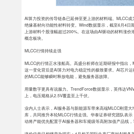
AI算力投资的传导链条已延伸至更上游的材料端。MLCC成
绝缘基材向功能性材料转变。Wind数据显示，截至6月4日
上游材料个股涨幅超过200%。在这场由AI驱动的材料涨
概念板块。
MLCC行情持续走强
MLCC的行情正水涨船高。高盛分析师在近期研报中指出，M
这一变化背后是AI算力对电力稳定性的极致要求。AI芯片
的MLCC能够瞬时释放电能，避免服务器故障。
用量数字更具有说服力。TrendForce数据显示，英伟达VN
上，电压规格从2.5V覆盖至上千伏。
业内人士表示，AI服务器与新能源车带来高端MLCC刚需
库，共同推升本轮MLCC行情走强。华泰证券研究团队表示
动将产能优先配置于AI服务器和车规级等高附加值产品线，
涨价信号已相继变为现实：4月相关国际生产厂商对AI服务