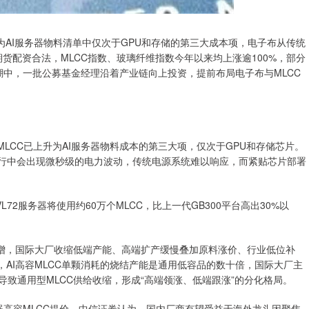
为AI服务器物料清单中仅次于GPU和存储的第三大成本项，电子布从传统
期货配资合法，MLCC指数、玻璃纤维指数今年以来均上涨逾100%，部分
价潮中，一批公募基金经理沿着产业链向上投资，提前布局电子布与MLCC
LCC已上升为AI服务器物料成本的第三大项，仅次于GPU和存储芯片。
运行中会出现微秒级的电力波动，传统电源系统难以响应，而紧贴芯片部署
VL72服务器将使用约60万个MLCC，比上一代GB300平台高出30%以
大增，国际大厂收缩低端产能、高端扩产缓慢叠加原料涨价、行业低位补
，AI高容MLCC单颗消耗的烧结产能是通用低容品的数十倍，国际大厂主
导致通用型MLCC供给收缩，形成“高端领涨、低端跟涨”的分化格局。
器高容MLCC提价。中信证券认为，国内厂商有望受益于海外龙头因聚焦