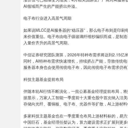
AI领域而产生的产能挤出外溢。
电子布行业进入高景气周期
如果说MLCC是AI服务器的“稳压器”，那么电子布则是印刷
来价值重估。电子布由电子级玻璃纤维纱编织而成，是制造
入量价齐升的高景气周期。
中信证券研究团队测算，2026年特种布需求将达到2.15亿米
同时，AI特种布需求快速增长，持续挤占产能，导致传统电
服务器本身也会使用传统电子布，因此传统电子布需求仍有
科技主题基金提前布局
伴随本轮AI行情不断演化，一批公募基金经理提前布局，将
据显示，万家人工智能一季度前十大重仓股中首次纳入洁美科
存储向光纤、覆铜板、电子布、光器件等扩散，AI上游材
多家科技主题基金也在一季度重仓布局上游材料标的，易方
中国巨石，基金经理任桀认为，算力建设需求正扩展到更多